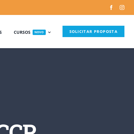
SOLICITAR PROPOSTA
S
CURSOS
NOVO
e
ao
rros
ACCP