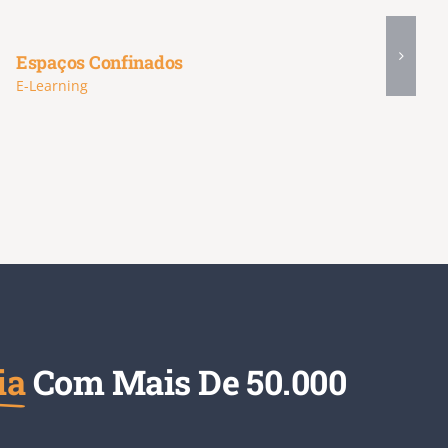
Espaços Confinados
E-Learning
ia
Com Mais De 50.000