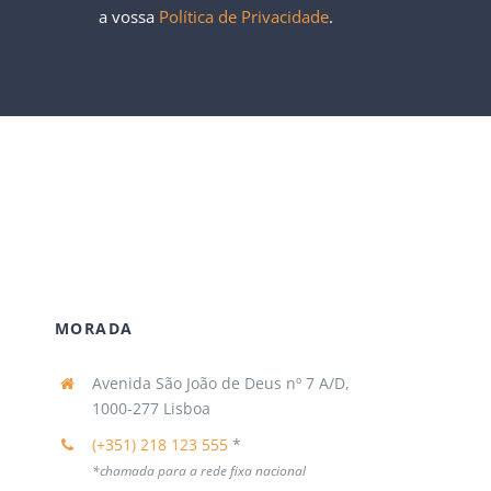
a vossa
Política de Privacidade
.
MORADA
Avenida São João de Deus nº 7 A/D,
1000-277 Lisboa
(+351) 218 123 555
*
*chamada para a rede fixa nacional