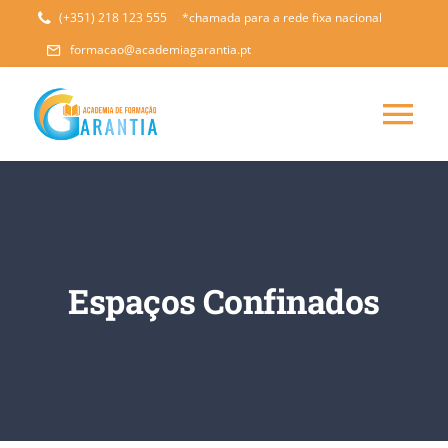
Skip
(+351) 218 123 555
*chamada para a rede fixa nacional
to
formacao@academiagarantia.pt
content
Tog
Nav
HOME
QUEM SOMOS
Espaços Confinados
CURSOS
NOVO
SOLICITAR PROPOSTA