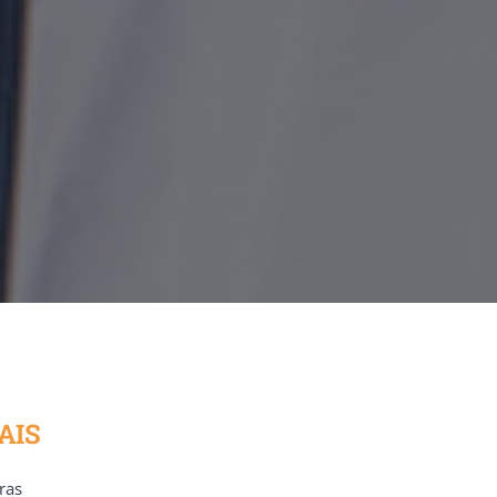
AIS
ras