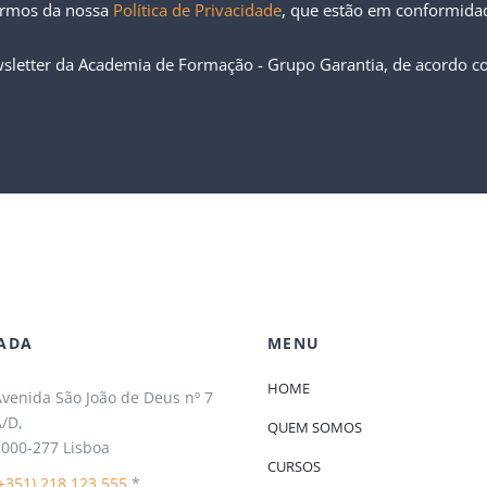
ermos da nossa
Política de Privacidade
, que estão em conformid
sletter da Academia de Formação - Grupo Garantia, de acordo 
ADA
MENU
HOME
venida São João de Deus nº 7
/D,
QUEM SOMOS
000-277 Lisboa
CURSOS
+351) 218 123 555
*